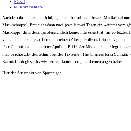
veröffentlicht:
Beitrags-
Rätsel
Kategorie:
Beitrags-
60 Kommentare
Kommentare:
Nachdem das ja nicht so richtig geklappt hat mit dem letzten Musikrätsel nun 
Musikschnipsel. Erst eines dann nach jeweils zwei Tagen ein weiteres vom glei
Musiktipps. dann denen ja ofensichtlich keiner interessiert ist. Im vorletzte
vielleicht auch ein paar Leute in meinem Alter gibt die mal Space Night au
über Gemini und einmal über Apollo – Bilder der Missionen unterlegt mit zei
man beachte z.B. den Schnitt bei der Textzeile „The Changes form Sunlight t
Raumfahrtblogleser inzwischen vor lauter Computerthemen abgeschaltet….
Hier der Ausschnitt von Spacenight.