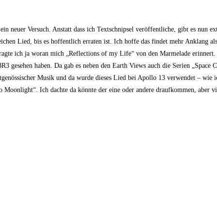
ein neuer Versuch. Anstatt dass ich Textschnipsel veröffentliche, gibt es nun e
chen Lied, bis es hoffentlich erraten ist. Ich hoffe das findet mehr Anklang al
n fragte ich ja woran mich „Reflections of my Life“ von den Marmelade erinnert. 
f BR3 gesehen haben. Da gab es neben den Earth Views auch die Serien „Space
tgenössischer Musik und da wurde dieses Lied bei Apollo 13 verwendet – wie ic
o Moonlight“. Ich dachte da könnte der eine oder andere draufkommen, aber vie