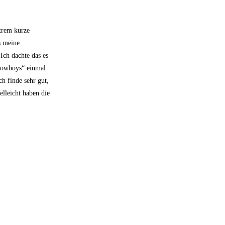
xtrem kurze
s meine
Ich dachte das es
 Cowboys“ einmal
h finde sehr gut,
lleicht haben die