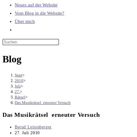
Neues auf der Website
Vom Blog in die Website?
Über mich
Website-
Suche
umschalten
Blog
Start
>
2010
>
Juli
>
27.
>
Rätsel
>
Das Musikrätsel ­ erneuter Versuch
Das Musikrätsel ­ erneuter Versuch
Beitrags-
Bernd Leitenberger
Autor:
Beitrag
27. Juli 2010