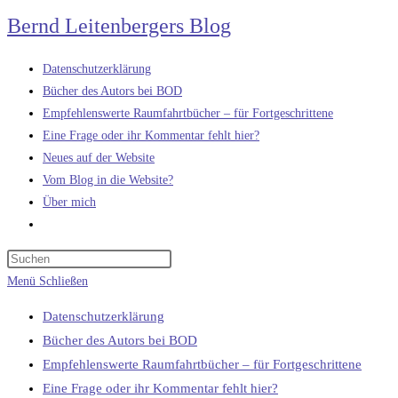
Zum
Bernd Leitenbergers Blog
Inhalt
springen
Datenschutzerklärung
Bücher des Autors bei BOD
Empfehlenswerte Raumfahrtbücher – für Fortgeschrittene
Eine Frage oder ihr Kommentar fehlt hier?
Neues auf der Website
Vom Blog in die Website?
Über mich
Website-
Suche
umschalten
Menü
Schließen
Datenschutzerklärung
Bücher des Autors bei BOD
Empfehlenswerte Raumfahrtbücher – für Fortgeschrittene
Eine Frage oder ihr Kommentar fehlt hier?