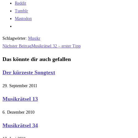
Reddit
Tumblr
Mastodon
Schlagwörter
:
Musikr
Weitere
Nächster Beitrag
Musikrätsel 32 – erster Tipp
Artikel
Das könnte dir auch gefallen
ansehen
Der kürzeste Songtext
29. September 2011
Musikrätsel 13
6. Dezember 2010
Musikrätsel 34