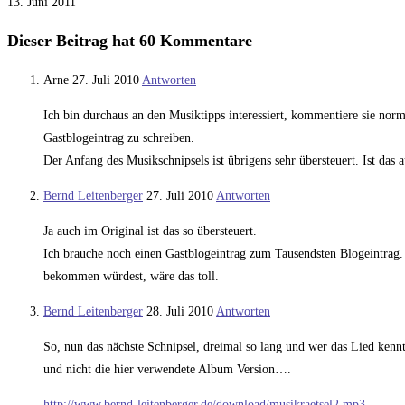
13. Juni 2011
Dieser Beitrag hat 60 Kommentare
Arne
27. Juli 2010
Antworten
Ich bin durchaus an den Musiktipps interessiert, kommentiere sie norm
Gastblogeintrag zu schreiben.
Der Anfang des Musikschnipsels ist übrigens sehr übersteuert. Ist das 
Bernd Leitenberger
27. Juli 2010
Antworten
Ja auch im Original ist das so übersteuert.
Ich brauche noch einen Gastblogeintrag zum Tausendsten Blogeintrag. 
bekommen würdest, wäre das toll.
Bernd Leitenberger
28. Juli 2010
Antworten
So, nun das nächste Schnipsel, dreimal so lang und wer das Lied kenn
und nicht die hier verwendete Album Version….
http://www.bernd-leitenberger.de/download/musikraetsel2.mp3