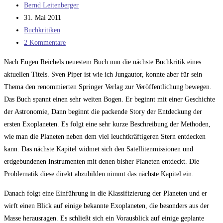
Beitrags-
Bernd Leitenberger
Autor:
Beitrag
31. Mai 2011
veröffentlicht:
Beitrags-
Buchkritiken
Kategorie:
Beitrags-
2 Kommentare
Kommentare:
Nach Eugen Reichels neuestem Buch nun die nächste Buchkritik eines
aktuellen Titels. Sven Piper ist wie ich Jungautor, konnte aber für sein
Thema den renommierten Springer Verlag zur Veröffentlichung bewegen.
Das Buch spannt einen sehr weiten Bogen. Er beginnt mit einer Geschichte
der Astronomie, Dann beginnt die packende Story der Entdeckung der
ersten Exoplaneten. Es folgt eine sehr kurze Beschreibung der Methoden,
wie man die Planeten neben dem viel leuchtkräftigeren Stern entdecken
kann. Das nächste Kapitel widmet sich den Satellitenmissionen und
erdgebundenen Instrumenten mit denen bisher Planeten entdeckt. Die
Problematik diese direkt abzubilden nimmt das nächste Kapitel ein.
Danach folgt eine Einführung in die Klassifizierung der Planeten und er
wirft einen Blick auf einige bekannte Exoplaneten, die besonders aus der
Masse herausragen. Es schließt sich ein Vorausblick auf einige geplante