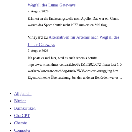
Wegfall des Lunar Gateways
7. August 2026
Erinnert an die Entlassungswelle nach Apollo. Das war ein Grund
warum das Space shuttle nicht 1977 zum ersten Mal flog,…
Vineyard
zu
Alternativen für Artemis nach Wegfall des
Lunar Gateways
7. August 2026
Ich poste es mal hier, weil es auch Artemis betrifft.
https://www.techtimes.com/articles/321517/20260724/nasa-lost-1-5-
workers-last-year-watchdog-finds-25-36-projects-struggling.htm
Eigentlich keine Überraschung, bei den anderen Behörden war es…
Allgemein
Bücher
Buchkritiken
ChatGPT
Chemie
Computer