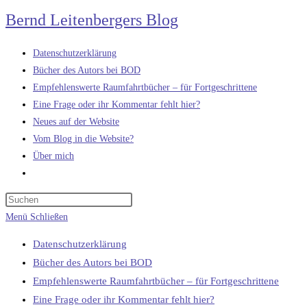
Zum
Bernd Leitenbergers Blog
Inhalt
springen
Datenschutzerklärung
Bücher des Autors bei BOD
Empfehlenswerte Raumfahrtbücher – für Fortgeschrittene
Eine Frage oder ihr Kommentar fehlt hier?
Neues auf der Website
Vom Blog in die Website?
Über mich
Website-
Suche
umschalten
Menü
Schließen
Datenschutzerklärung
Bücher des Autors bei BOD
Empfehlenswerte Raumfahrtbücher – für Fortgeschrittene
Eine Frage oder ihr Kommentar fehlt hier?