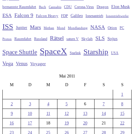
Elon Musk
Dragon
bemannte Raumfahrt
CDU
Buch
Cannabis
Corona-Virus
Falcon 9
ESA
Galileo
FDP
Falcon Heavy
Ionenantrieb
Ionentriebwerke
ISS
Mars
NASA
Jupiter
Orion
Methan
Mond
PC
Mondlandung
Rätsel
SLS
Sojus
Raumfahrt
Russland
saturn V
Skylab
Proton
SpaceX
Starship
Space Shuttle
Starlink
USA
Vega
Venus
Voyager
Mai 2011
M
D
M
D
F
S
S
1
2
3
4
5
6
7
8
9
10
11
12
13
14
15
16
17
18
19
20
21
22
23
24
25
26
27
28
29