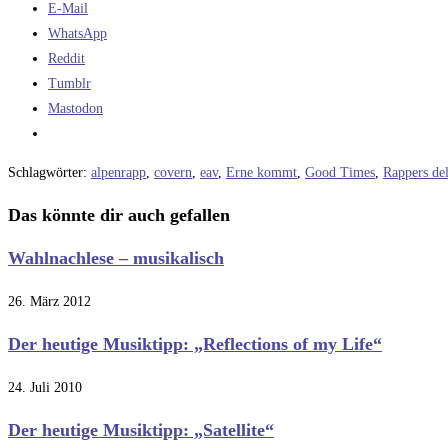
E-Mail
WhatsApp
Reddit
Tumblr
Mastodon
Schlagwörter
:
alpenrapp
,
covern
,
eav
,
Erne kommt
,
Good Times
,
Rappers del
Das könnte dir auch gefallen
Wahlnachlese – musikalisch
26. März 2012
Der heutige Musiktipp: „Reflections of my Life“
24. Juli 2010
Der heutige Musiktipp: „Satellite“