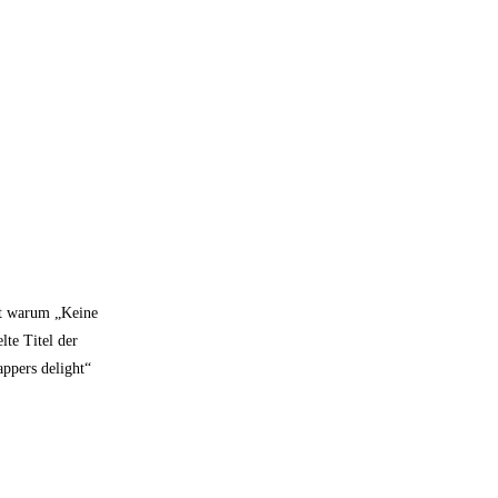
ert warum „Keine
lte Titel der
appers delight“