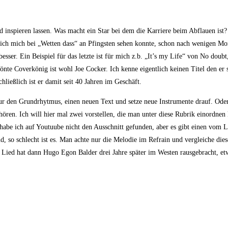
 inspieren lassen. Was macht ein Star bei dem die Karriere beim Abflauen ist?
ich mich bei „Wetten dass“ an Pfingsten sehen konnte, schon nach wenigen Mon
esser. Ein Beispiel für das letzte ist für mich z.b. „It’s my Life“ von No doubt
önte Coverkönig ist wohl Joe Cocker. Ich kenne eigentlich keinen Titel den er 
hließlich ist er damit seit 40 Jahren im Geschäft.
 nur den Grundrhytmus, einen neuen Text und setze neue Instrumente drauf. O
hören. Ich will hier mal zwei vorstellen, die man unter diese Rubrik einordnen 
abe ich auf Youtuube nicht den Ausschnitt gefunden, aber es gibt einen vom
nd, so schlecht ist es. Man achte nur die Melodie im Refrain und vergleiche di
 Lied hat dann Hugo Egon Balder drei Jahre später im Westen rausgebracht, etw