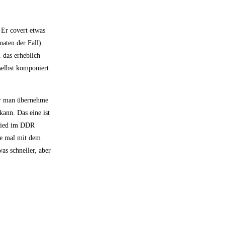
 Er covert etwas
aten der Fall).
, das erheblich
selbst komponiert
der man übernehme
kann. Das eine ist
 Lied im DDR
ese mal mit dem
as schneller, aber