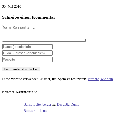
30. Mai 2010
Schreibe einen Kommentar
Kommentar
Gib
deinen
Gib
Namen
deine
Gib
oder
E-
deine
Benutzernamen
Mail-
Website-
zum
Adresse
URL
Diese Website verwendet Akismet, um Spam zu reduzieren.
Erfahre, wie dei
Kommentieren
zum
ein
ein
Kommentieren
(optional)
Neueste Kommentare
ein
Bernd Leitenberger
zu
Der „Big Dumb
Booster“ – heute