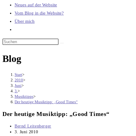
Neues auf der Website
Vom Blog in die Website?
Über mich
Website-
Suche
umschalten
Blog
Start
>
2010
>
Juni
>
3.
>
Musiktipps
>
Der heutige Musiktipp: „Good Times“
Der heutige Musiktipp: „Good Times“
Beitrags-
Bernd Leitenberger
Autor:
Beitrag
3. Juni 2010