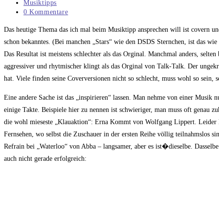
veröffentlicht:
Beitrags-
Musiktipps
Kategorie:
Beitrags-
0 Kommentare
Kommentare:
Das heutige Thema das ich mal beim Musiktipp ansprechen will ist covern und
schon bekanntes. (Bei manchen „Stars“ wie den DSDS Sternchen, ist das wie 
Das Resultat ist meistens schlechter als das Orginal. Manchmal anders, selten b
aggressiver und rhytmischer klingt als das Orginal von Talk-Talk. Der ungekr
hat. Viele finden seine Coverversionen nicht so schlecht, muss wohl so sein, sc
Eine andere Sache ist das „inspirieren“ lassen. Man nehme von einer Musik
einige Takte. Beispiele hier zu nennen ist schwieriger, man muss oft genau zu
die wohl mieseste „Klauaktion“: Erna Kommt von Wolfgang Lippert. Leider h
Fernsehen, wo selbst die Zuschauer in der ersten Reihe völlig teilnahmslos si
Refrain bei „Waterloo“ von Abba – langsamer, aber es ist�dieselbe. Dasselbe
auch nicht gerade erfolgreich: