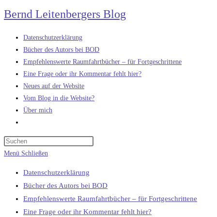
Zum
Bernd Leitenbergers Blog
Inhalt
springen
Datenschutzerklärung
Bücher des Autors bei BOD
Empfehlenswerte Raumfahrtbücher – für Fortgeschrittene
Eine Frage oder ihr Kommentar fehlt hier?
Neues auf der Website
Vom Blog in die Website?
Über mich
Website-
Suche
umschalten
Menü
Schließen
Datenschutzerklärung
Bücher des Autors bei BOD
Empfehlenswerte Raumfahrtbücher – für Fortgeschrittene
Eine Frage oder ihr Kommentar fehlt hier?