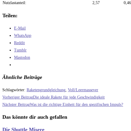
Nutzlastanteil:
2,57
0,46
Teilen:
E-Mail
WhatsApp
Reddit
Tumblr
Mastodon
Ähnliche Beiträge
Schlagwörter
:
Raketengrundgleichung
,
Voll/Leermassever
Weitere
Vorheriger Beitrag
Die ideale Rakete für jede Geschwindigkeit
Artikel
Nächster Beitrag
Was ist die richtige Einheit für den spezifischen Impuls?
ansehen
Das könnte dir auch gefallen
Die Shuttle Misere