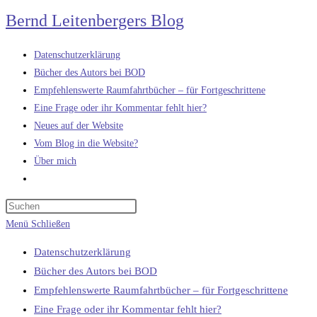
Zum
Bernd Leitenbergers Blog
Inhalt
springen
Datenschutzerklärung
Bücher des Autors bei BOD
Empfehlenswerte Raumfahrtbücher – für Fortgeschrittene
Eine Frage oder ihr Kommentar fehlt hier?
Neues auf der Website
Vom Blog in die Website?
Über mich
Website-
Suche
umschalten
Menü
Schließen
Datenschutzerklärung
Bücher des Autors bei BOD
Empfehlenswerte Raumfahrtbücher – für Fortgeschrittene
Eine Frage oder ihr Kommentar fehlt hier?