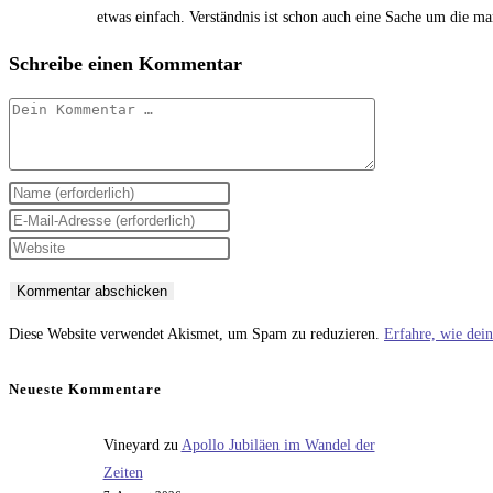
etwas einfach. Verständnis ist schon auch eine Sache um die m
Schreibe einen Kommentar
Kommentar
Gib
deinen
Gib
Namen
deine
Gib
oder
E-
deine
Benutzernamen
Mail-
Website-
zum
Adresse
URL
Diese Website verwendet Akismet, um Spam zu reduzieren.
Erfahre, wie dei
Kommentieren
zum
ein
ein
Kommentieren
(optional)
Neueste Kommentare
ein
Vineyard
zu
Apollo Jubiläen im Wandel der
Zeiten