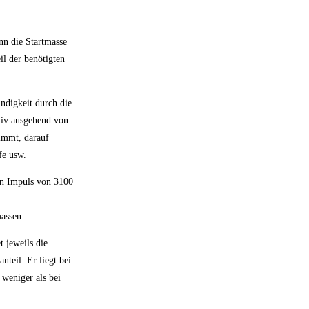
nn die Startmasse
il der benötigten
ndigkeit durch die
tiv ausgehend von
timmt, darauf
fe usw.
hen Impuls von 3100
massen.
 jeweils die
nteil: Er liegt bei
 weniger als bei