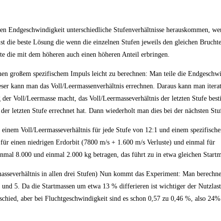
gen Endgeschwindigkeit unterschiedliche Stufenverhältnisse herauskommen, we
st die beste Lösung die wenn die einzelnen Stufen jeweils den gleichen Bruchte
lte die mit dem höheren auch einen höheren Anteil erbringen.
ichen großem spezifischem Impuls leicht zu berechnen: Man teile die Endgeschwi
ieser kann man das Voll/Leermassenverhältnis errechnen. Daraus kann man itera
 der Voll/Leermasse macht, das Voll/Leermasseverhältnis der letzten Stufe bes
 der letzten Stufe errechnet hat. Dann wiederholt man dies bei der nächsten Stu
it einem Voll/Leermasseverhältnis für jede Stufe von 12:1 und einem spezifisc
ür einen niedrigen Erdorbit (7800 m/s + 1.600 m/s Verluste) und einmal für
inmal 8.000 und einmal 2.000 kg betragen, das führt zu in etwa gleichen Start
rmasseverhältnis in allen drei Stufen) Nun kommt das Experiment: Man berechnet
und 5. Da die Startmassen um etwa 13 % differieren ist wichtiger der Nutzlasta
schied, aber bei Fluchtgeschwindigkeit sind es schon 0,57 zu 0,46 %, also 24%