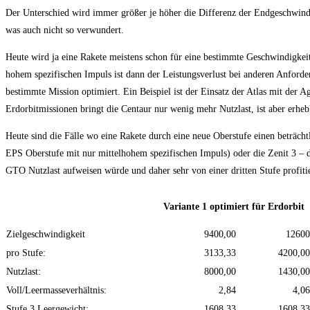
Der Unterschied wird immer größer je höher die Differenz der Endgeschwindigk
was auch nicht so verwundert.
Heute wird ja eine Rakete meistens schon für eine bestimmte Geschwindigkei
hohem spezifischen Impuls ist dann der Leistungsverlust bei anderen Anford
bestimmte Mission optimiert. Ein Beispiel ist der Einsatz der Atlas mit der 
Erdorbitmissionen bringt die Centaur nur wenig mehr Nutzlast, ist aber erhebl
Heute sind die Fälle wo eine Rakete durch eine neue Oberstufe einen beträcht
EPS Oberstufe mit nur mittelhohem spezifischen Impuls) oder die Zenit 3 – 
GTO Nutzlast aufweisen würde und daher sehr von einer dritten Stufe profitie
Variante 1 optimiert für Erdorbit
Zielgeschwindigkeit
9400,00
12600
pro Stufe:
3133,33
4200,00
Nutzlast:
8000,00
1430,00
Voll/Leermasseverhältnis:
2,84
4,06
Stufe 3 Leergewicht:
1608,33
1608,33