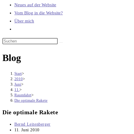
Neues auf der Website
Vom Blog in die Website?
Über mich
Website-
Suche
umschalten
Blog
Start
>
2010
>
Juni
>
11.
>
Raumfahrt
>
Die optimale Rakete
Die optimale Rakete
Beitrags-
Bernd Leitenberger
Autor:
Beitrag
11. Juni 2010