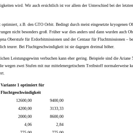
eiten wird. Wir auch ersichtlich ist vor allem der Unterschied bei der letzten
t optimiert, z.B. den GTO Orbit. Bedingt durch meist eingesetzte kryogenen O
erungen nicht besonders groß. Früher war dies anders und dann wurden auch Obe
Agena Oberstufe für Erdorbitmissionen und der Centaur für Fluchtmissionen – be
ich teurer. Bei Fluchtgeschwindigkeit ist sie dagegen dreimal höher.
lichen Leistungsgewinn verbuchen kann eher gering. Beispiele sind die Ariane 5
die wegen zwei Stufen mit nur mittelenergetischem Treibstoff normalerweise k
rt.
Variante 1 optimiert für
Fluchtgeschwindigkeit
12600,00
9400,00
4200,00
3133,33
2000,00
8600,00
4,06
2,84
775,00
775,00