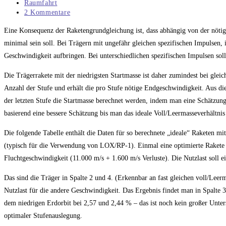
veröffentlicht:
Beitrags-
Raumfahrt
Kategorie:
Beitrags-
2 Kommentare
Kommentare:
Eine Konsequenz der Raketengrundgleichung ist, dass abhängig von der nöti
minimal sein soll. Bei Trägern mit ungefähr gleichen spezifischen Impulsen, i
Geschwindigkeit aufbringen. Bei unterschiedlichen spezifischen Impulsen sol
Die Trägerrakete mit der niedrigsten Startmasse ist daher zumindest bei gle
Anzahl der Stufe und erhält die pro Stufe nötige Endgeschwindigkeit. Aus d
der letzten Stufe die Startmasse berechnet werden, indem man eine Schätzung
basierend eine bessere Schätzung bis man das ideale Voll/Leermasseverhältnis
Die folgende Tabelle enthält die Daten für so berechnete „ideale“ Raketen m
(typisch für die Verwendung von LOX/RP-1). Einmal eine optimierte Rakete f
Fluchtgeschwindigkeit (11.000 m/s + 1.600 m/s Verluste). Die Nutzlast soll e
Das sind die Träger in Spalte 2 und 4. (Erkennbar an fast gleichen voll/Lee
Nutzlast für die andere Geschwindigkeit. Das Ergebnis findet man in Spalte 3 
dem niedrigen Erdorbit bei 2,57 und 2,44 % – das ist noch kein großer Unter
optimaler Stufenauslegung.