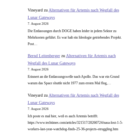
Vineyard
zu
Alternativen für Artemis nach Wegfall des
Lunar Gateways
7. August 2026
Die Entlassungen durch DOGE haben leider in jedem Sektor zu
Mehrkosten geführt. Es war halt ein Ideologie getriebendes Projekt.
Post…
Bernd Leitenberger
zu
Alternativen für Artemis nach
Wegfall des Lunar Gateways
7. August 2026
Erinnert an die Entlassungswelle nach Apollo. Das war ein Grund
warum das Space shuttle nicht 1977 zum ersten Mal flog,…
Vineyard
zu
Alternativen für Artemis nach Wegfall des
Lunar Gateways
7. August 2026
Ich poste es mal hier, weil es auch Artemis betrifft.
https://www.techtimes.com/articles/321517/20260724/nasa-lost-1-5-
workers-last-year-watchdog-finds-25-36-projects-struggling.htm