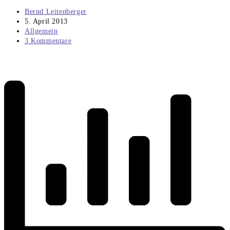
Beitrags-
Bernd Leitenberger
Autor:
Beitrag
5. April 2013
veröffentlicht:
Beitrags-
Allgemein
Kategorie:
Beitrags-
3 Kommentare
Kommentare: