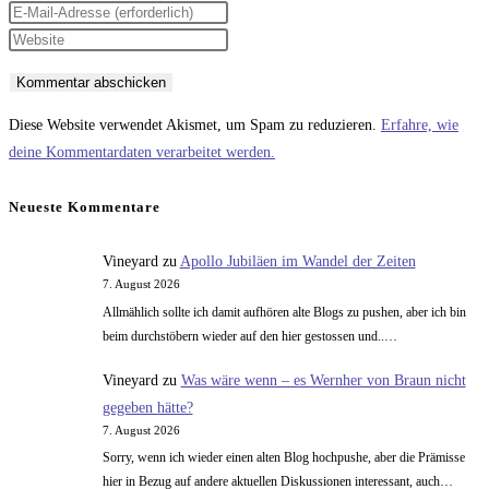
deinen
Gib
Namen
deine
Gib
oder
E-
deine
Benutzernamen
Mail-
Website-
zum
Adresse
URL
Diese Website verwendet Akismet, um Spam zu reduzieren.
Erfahre, wie
Kommentieren
zum
ein
deine Kommentardaten verarbeitet werden.
ein
Kommentieren
(optional)
ein
Neueste Kommentare
Vineyard
zu
Apollo Jubiläen im Wandel der Zeiten
7. August 2026
Allmählich sollte ich damit aufhören alte Blogs zu pushen, aber ich bin
beim durchstöbern wieder auf den hier gestossen und..…
Vineyard
zu
Was wäre wenn – es Wernher von Braun nicht
gegeben hätte?
7. August 2026
Sorry, wenn ich wieder einen alten Blog hochpushe, aber die Prämisse
hier in Bezug auf andere aktuellen Diskussionen interessant, auch…