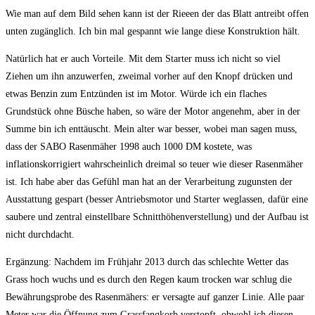
Wie man auf dem Bild sehen kann ist der Rieeen der das Blatt antreibt offen
unten zugänglich. Ich bin mal gespannt wie lange diese Konstruktion hält.
Natürlich hat er auch Vorteile. Mit dem Starter muss ich nicht so viel
Ziehen um ihn anzuwerfen, zweimal vorher auf den Knopf drücken und
etwas Benzin zum Entzünden ist im Motor. Würde ich ein flaches
Grundstück ohne Büsche haben, so wäre der Motor angenehm, aber in der
Summe bin ich enttäuscht. Mein alter war besser, wobei man sagen muss,
dass der SABO Rasenmäher 1998 auch 1000 DM kostete, was
inflationskorrigiert wahrscheinlich dreimal so teuer wie dieser Rasenmäher
ist. Ich habe aber das Gefühl man hat an der Verarbeitung zugunsten der
Ausstattung gespart (besser Antriebsmotor und Starter weglassen, dafür eine
saubere und zentral einstellbare Schnitthöhenverstellung) und der Aufbau ist
nicht durchdacht.
Ergänzung: Nachdem im Frühjahr 2013 durch das schlechte Wetter das
Grass hoch wuchs und es durch den Regen kaum trocken war schlug die
Bewährungsprobe des Rasenmähers: er versagte auf ganzer Linie. Alle paar
Meter war die Öffnung zum Grassfangkorb verstopft, obwohl ich diesen