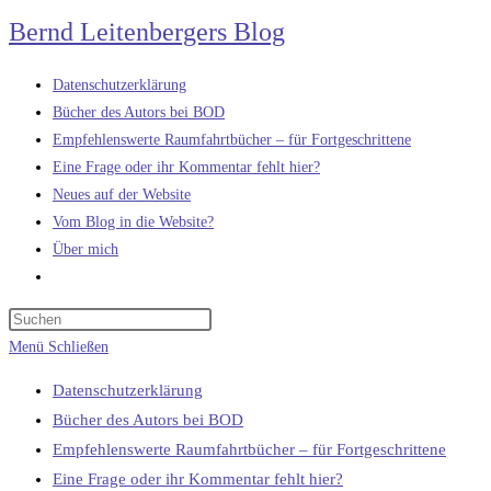
Zum
Bernd Leitenbergers Blog
Inhalt
springen
Datenschutzerklärung
Bücher des Autors bei BOD
Empfehlenswerte Raumfahrtbücher – für Fortgeschrittene
Eine Frage oder ihr Kommentar fehlt hier?
Neues auf der Website
Vom Blog in die Website?
Über mich
Website-
Suche
umschalten
Menü
Schließen
Datenschutzerklärung
Bücher des Autors bei BOD
Empfehlenswerte Raumfahrtbücher – für Fortgeschrittene
Eine Frage oder ihr Kommentar fehlt hier?