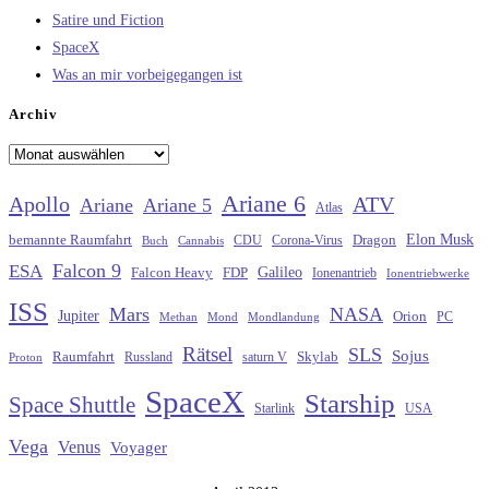
Satire und Fiction
SpaceX
Was an mir vorbeigegangen ist
Archiv
Archiv
Ariane 6
Apollo
ATV
Ariane
Ariane 5
Atlas
Elon Musk
Dragon
bemannte Raumfahrt
CDU
Buch
Cannabis
Corona-Virus
Falcon 9
ESA
Galileo
FDP
Falcon Heavy
Ionenantrieb
Ionentriebwerke
ISS
Mars
NASA
Jupiter
Orion
Methan
Mond
PC
Mondlandung
Rätsel
SLS
Sojus
Raumfahrt
Russland
saturn V
Skylab
Proton
SpaceX
Starship
Space Shuttle
Starlink
USA
Vega
Venus
Voyager