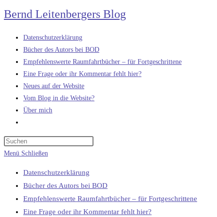
Zum
Bernd Leitenbergers Blog
Inhalt
springen
Datenschutzerklärung
Bücher des Autors bei BOD
Empfehlenswerte Raumfahrtbücher – für Fortgeschrittene
Eine Frage oder ihr Kommentar fehlt hier?
Neues auf der Website
Vom Blog in die Website?
Über mich
Website-
Suche
umschalten
Menü
Schließen
Datenschutzerklärung
Bücher des Autors bei BOD
Empfehlenswerte Raumfahrtbücher – für Fortgeschrittene
Eine Frage oder ihr Kommentar fehlt hier?