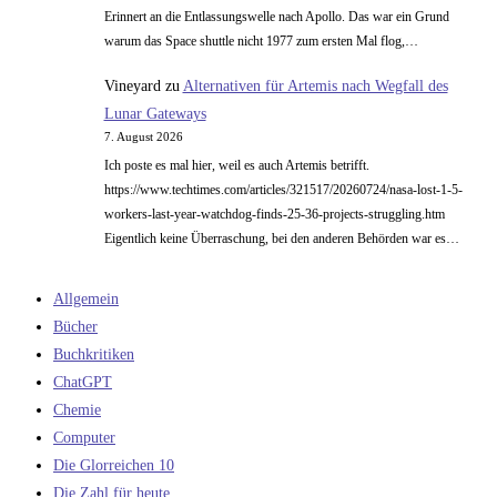
Erinnert an die Entlassungswelle nach Apollo. Das war ein Grund
warum das Space shuttle nicht 1977 zum ersten Mal flog,…
Vineyard
zu
Alternativen für Artemis nach Wegfall des
Lunar Gateways
7. August 2026
Ich poste es mal hier, weil es auch Artemis betrifft.
https://www.techtimes.com/articles/321517/20260724/nasa-lost-1-5-
workers-last-year-watchdog-finds-25-36-projects-struggling.htm
Eigentlich keine Überraschung, bei den anderen Behörden war es…
Allgemein
Bücher
Buchkritiken
ChatGPT
Chemie
Computer
Die Glorreichen 10
Die Zahl für heute