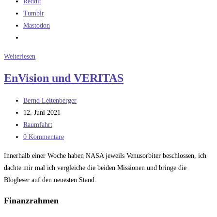
Reddit
Tumblr
Mastodon
Die
Weiterlesen
Zahl
EnVision und VERITAS
für
heute:
Beitrags-
Bernd Leitenberger
28
Autor:
Beitrag
12. Juni 2021
Millionen
veröffentlicht:
Beitrags-
Raumfahrt
Kategorie:
Beitrags-
0 Kommentare
Kommentare:
Innerhalb einer Woche haben NASA jeweils Venusorbiter beschlossen, ich
dachte mir mal ich vergleiche die beiden Missionen und bringe die
Blogleser auf den neuesten Stand.
Finanzrahmen