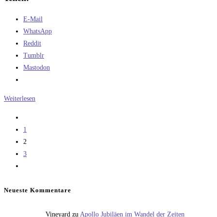
E-Mail
WhatsApp
Reddit
Tumblr
Mastodon
Die
Weiterlesen
Rekonstruktion
Zur
der
vorherigen
1
New
Seite
2
Shepard
3
Zur
nächsten
Seite
Neueste Kommentare
Vineyard
zu
Apollo Jubiläen im Wandel der Zeiten