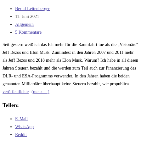
Beitrags-
Bernd Leitenberger
Autor:
Beitrag
11. Juni 2021
veröffentlicht:
Beitrags-
Allgemein
Kategorie:
Beitrags-
5 Kommentare
Kommentare:
Seit gestern weiß ich das Ich mehr für die Raumfahrt tue als die „Visionäre“
Jeff Bezos und Elon Musk. Zumindest in den Jahren 2007 und 2011 mehr
als Jeff Bezos und 2018 mehr als Elon Musk. Warum? Ich habe in all diesen
Jahren Steuern bezahlt und die werden zum Teil auch zur Finanzierung des
DLR- und ESA-Programms verwendet. In den Jahren haben die beiden
genannten Milliardäre überhaupt keine Steuern bezahlt, wie propublica
veröffentlichte
.
(mehr …)
Teilen:
E-Mail
WhatsApp
Reddit