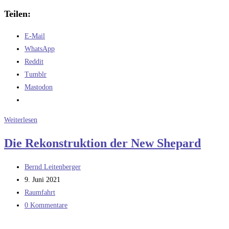
Teilen:
E-Mail
WhatsApp
Reddit
Tumblr
Mastodon
Heute
Weiterlesen
nur
Die Rekonstruktion der New Shepard
ein
Rezept
Beitrags-
Bernd Leitenberger
–
Autor:
Beitrag
9. Juni 2021
für
veröffentlicht:
Beitrags-
Raumfahrt
Vogelfutter
Kategorie:
Beitrags-
0 Kommentare
Kommentare: