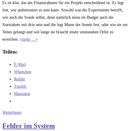
Es ist klar, das der Finanzrahmen für ein Projekt entscheidend ist. Er legt
fest, wie ambitioniert es sein kann. Sowohl was die Experimente betrifft,
wie auch die Sonde selbst, denn natürlich muss im Budget auch die
Startrakete mit drin sein und die legt Masse der Sonde fest, oder wie sie zur
Venus gelangt und wie lange sie braucht einen venusnahen Orbit zu
erreichen.
(mehr …)
Teilen:
E-Mail
WhatsApp
Reddit
Tumblr
Mastodon
EnVision
Weiterlesen
und
Fehler im System
VERITAS