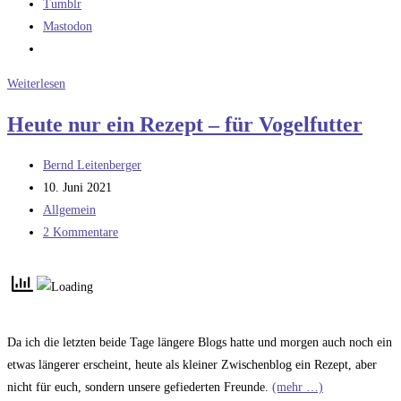
Tumblr
Mastodon
Fehler
Weiterlesen
im
Heute nur ein Rezept – für Vogelfutter
System
Beitrags-
Bernd Leitenberger
Autor:
Beitrag
10. Juni 2021
veröffentlicht:
Beitrags-
Allgemein
Kategorie:
Beitrags-
2 Kommentare
Kommentare:
Da ich die letzten beide Tage längere Blogs hatte und morgen auch noch ein
etwas längerer erscheint, heute als kleiner Zwischenblog ein Rezept, aber
nicht für euch, sondern unsere gefiederten Freunde.
(mehr …)