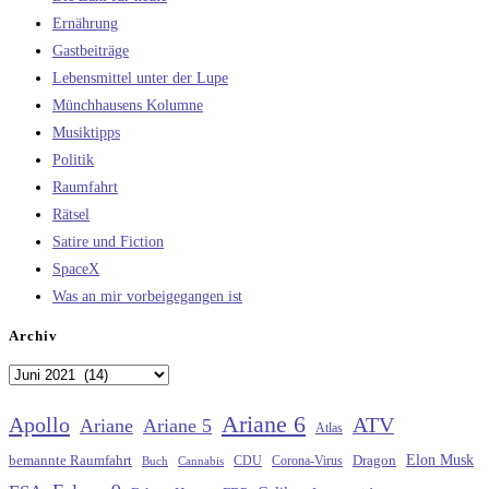
Ernährung
Gastbeiträge
Lebensmittel unter der Lupe
Münchhausens Kolumne
Musiktipps
Politik
Raumfahrt
Rätsel
Satire und Fiction
SpaceX
Was an mir vorbeigegangen ist
Archiv
Archiv
Ariane 6
Apollo
ATV
Ariane
Ariane 5
Atlas
Elon Musk
Dragon
bemannte Raumfahrt
CDU
Buch
Cannabis
Corona-Virus