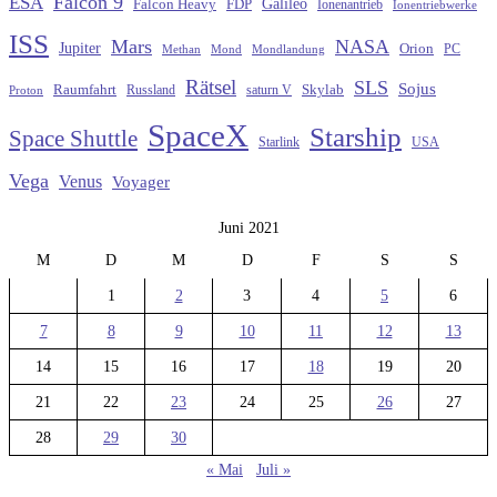
Falcon 9
ESA
Galileo
FDP
Falcon Heavy
Ionenantrieb
Ionentriebwerke
ISS
Mars
NASA
Jupiter
Orion
Methan
Mond
PC
Mondlandung
Rätsel
SLS
Sojus
Raumfahrt
Russland
saturn V
Skylab
Proton
SpaceX
Starship
Space Shuttle
Starlink
USA
Vega
Venus
Voyager
Juni 2021
M
D
M
D
F
S
S
1
2
3
4
5
6
7
8
9
10
11
12
13
14
15
16
17
18
19
20
21
22
23
24
25
26
27
28
29
30
« Mai
Juli »