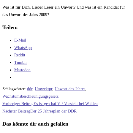
Was ist für Dich, Lieber Leser ein Unwort? Und was ist ein Kandidat für
das Unwort des Jahrs 2009?
Teilen:
E-Mail
WhatsApp
Reddit
Tumblr
Mastodon
Schlagwörter
:
ddr
,
Umwektpr
,
Unwort des Jahres
,
Wachstumsbeschleunigungsgesetz
Weitere
Vorheriger Beitrag
Es ist geschafft! / Vorsicht bei Wahlen
Artikel
Nächster Beitrag
Der 25 Jahresplan der DDR
ansehen
Das könnte dir auch gefallen