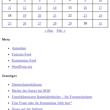
11
12
13
14
15
16
17
18
19
20
21
22
23
24
25
26
27
28
29
30
31
« Dez.
Feb. »
Meta
Anmelden
Eintrags-Feed
Kommentar-Feed
WordPress.org
Sonstiges
Datenschutzerklärung
Bücher des Autors bei BOD
Empfehlenswerte Raumfahrtbücher – für Fortgeschrittene
Eine Frage oder ihr Kommentar fehlt hier?
Neues auf der Website