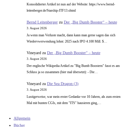
Konsolidierter Artikel ist nun auf der Website: https://www.bernd-
leitenberger.de/Starship-ITF13.shtml
Bernd Leitenberger
zu
Der „Big Dumb Booster“ – heute
3. August 2026
Ja wenn man Verluste macht, dann kann man gerne sagen das sich
Wiedervwerwendung lohnt: 2025 nach IPO 4.100 Mill. $…
Vineyard
zu
Der „Big Dumb Booster“ – heute
3. August 2026
Der englische Wikipedia Artikel zu "Big Bumb Boostern" fasst es am
Schluss ja so zusammen (hier mal übersetzt): - Die…
Vineyard
zu
Die Sea Dragon (3)
3. August 2026
Lustigerweise, war mein erster Gedanke vor 10 Jahren, als zum ersten
Mal mit bunten CGIs, mit dem "ITS" hausieren ging,…
Allgemein
Bücher