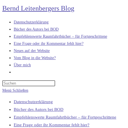
Zum
Bernd Leitenbergers Blog
Inhalt
springen
Datenschutzerklärung
Bücher des Autors bei BOD
Empfehlenswerte Raumfahrtbücher – für Fortgeschrittene
Eine Frage oder ihr Kommentar fehlt hier?
Neues auf der Website
Vom Blog in die Website?
Über mich
Website-
Suche
umschalten
Menü
Schließen
Datenschutzerklärung
Bücher des Autors bei BOD
Empfehlenswerte Raumfahrtbücher – für Fortgeschrittene
Eine Frage oder ihr Kommentar fehlt hier?