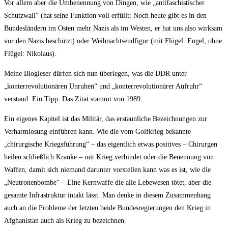
Vor allem aber die Umbenennung von Dingen, wie „antifaschistischer
Schutzwall“ (hat seine Funktion voll erfüllt: Noch heute gibt es in den
Bundesländern im Osten mehr Nazis als im Westen, er hat uns also wirksam
vor den Nazis beschützt) oder Weihnachtsendfigur (mit Flügel: Engel, ohne
Flügel: Nikolaus).
Meine Blogleser dürfen sich nun überlegen, was die DDR unter
„konterrevolutionären Unruhen“ und „konterrevolutionärer Aufruhr“
verstand. Ein Tipp: Das Zitat stammt von 1989.
Ein eigenes Kapitel ist das Militär, das erstaunliche Bezeichnungen zur
Verharmlosung einführen kann. Wie die vom Golfkrieg bekannte
„chirurgische Kriegsführung“ – das eigentlich etwas positives – Chirurgen
heilen schließlich Kranke – mit Krieg verbindet oder die Benennung von
Waffen, damit sich niemand darunter vorstellen kann was es ist, wie die
„Neutronenbombe“ – Eine Kernwaffe die alle Lebewesen tötet, aber die
gesamte Infrastruktur intakt lässt. Man denke in diesem Zusammenhang
auch an die Probleme der letzten beide Bundesregierungen den Krieg in
Afghanistan auch als Krieg zu bezeichnen.