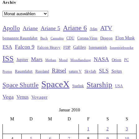
Archiv
Archiv
Ariane 6
Apollo
ATV
Ariane
Ariane 5
Atlas
Elon Musk
Dragon
bemannte Raumfahrt
CDU
Buch
Cannabis
Corona-Virus
Falcon 9
ESA
Galileo
FDP
Falcon Heavy
Ionenantrieb
Ionentriebwerke
ISS
Mars
NASA
Jupiter
Orion
Methan
Mond
PC
Mondlandung
Rätsel
SLS
Sojus
Raumfahrt
Russland
saturn V
Skylab
Proton
SpaceX
Starship
Space Shuttle
Starlink
USA
Vega
Venus
Voyager
Januar 2010
M
D
M
D
F
S
S
1
2
3
4
5
6
7
8
9
10