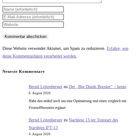
Gib
deinen
Gib
Namen
deine
Gib
oder
E-
deine
Benutzernamen
Mail-
Website-
zum
Adresse
URL
Diese Website verwendet Akismet, um Spam zu reduzieren.
Erfahre, wie
Kommentieren
zum
ein
deine Kommentardaten verarbeitet werden.
ein
Kommentieren
(optional)
ein
Neueste Kommentare
Bernd Leitenberger
zu
Der „Big Dumb Booster“ – heute
6. August 2026
Habe den artikel noch um eine Optimierung und einen vergleich mit
Feststoffboostern ergänzt
Bernd Leitenberger
zu
Nachlese 13-ter Teststart des
Starships IFT-13
4. August 2026