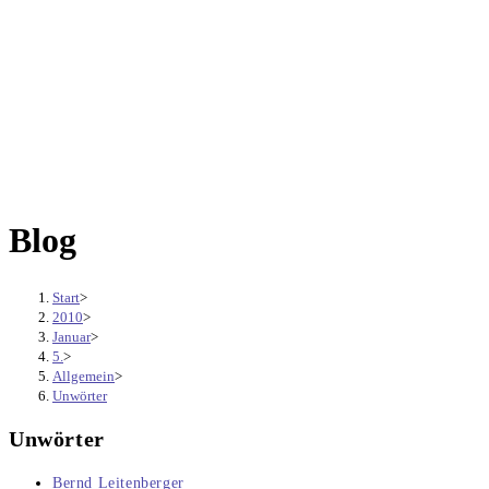
Blog
Start
>
2010
>
Januar
>
5.
>
Allgemein
>
Unwörter
Unwörter
Beitrags-
Bernd Leitenberger