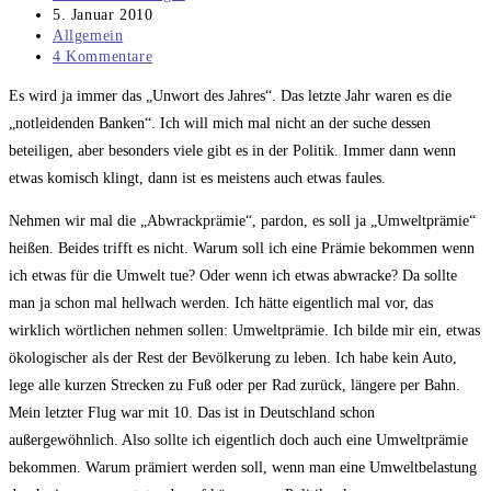
Autor:
Beitrag
5. Januar 2010
veröffentlicht:
Beitrags-
Allgemein
Kategorie:
Beitrags-
4 Kommentare
Kommentare:
Es wird ja immer das „Unwort des Jahres“. Das letzte Jahr waren es die
„notleidenden Banken“. Ich will mich mal nicht an der suche dessen
beteiligen, aber besonders viele gibt es in der Politik. Immer dann wenn
etwas komisch klingt, dann ist es meistens auch etwas faules.
Nehmen wir mal die „Abwrackprämie“, pardon, es soll ja „Umweltprämie“
heißen. Beides trifft es nicht. Warum soll ich eine Prämie bekommen wenn
ich etwas für die Umwelt tue? Oder wenn ich etwas abwracke? Da sollte
man ja schon mal hellwach werden. Ich hätte eigentlich mal vor, das
wirklich wörtlichen nehmen sollen: Umweltprämie. Ich bilde mir ein, etwas
ökologischer als der Rest der Bevölkerung zu leben. Ich habe kein Auto,
lege alle kurzen Strecken zu Fuß oder per Rad zurück, längere per Bahn.
Mein letzter Flug war mit 10. Das ist in Deutschland schon
außergewöhnlich. Also sollte ich eigentlich doch auch eine Umweltprämie
bekommen. Warum prämiert werden soll, wenn man eine Umweltbelastung