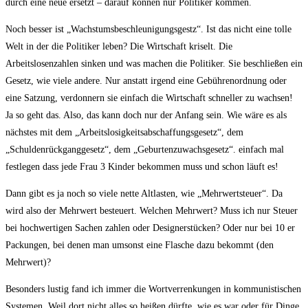
durch eine neue ersetzt – darauf können nur Politiker kommen.
Noch besser ist „Wachstumsbeschleunigungsgestz“. Ist das nicht eine tolle
Welt in der die Politiker leben? Die Wirtschaft kriselt. Die
Arbeitslosenzahlen sinken und was machen die Politiker. Sie beschließen ein
Gesetz, wie viele andere. Nur anstatt irgend eine Gebührenordnung oder
eine Satzung, verdonnern sie einfach die Wirtschaft schneller zu wachsen!
Ja so geht das. Also, das kann doch nur der Anfang sein. Wie wäre es als
nächstes mit dem „Arbeitslosigkeitsabschaffungsgesetz“, dem
„Schuldenrückganggesetz“, dem „Geburtenzuwachsgesetz“. einfach mal
festlegen dass jede Frau 3 Kinder bekommen muss und schon läuft es!
Dann gibt es ja noch so viele nette Altlasten, wie „Mehrwertsteuer“. Da
wird also der Mehrwert besteuert. Welchen Mehrwert? Muss ich nur Steuer
bei hochwertigen Sachen zahlen oder Designerstücken? Oder nur bei 10 er
Packungen, bei denen man umsonst eine Flasche dazu bekommt (den
Mehrwert)?
Besonders lustig fand ich immer die Wortverrenkungen in kommunistischen
Systemen. Weil dort nicht alles so heißen dürfte, wie es war oder für Dinge